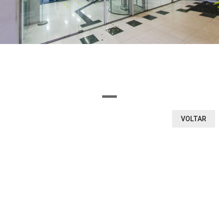
OU SELECIONE AQUI O SEGMENTO DA LOJA
Ou encontre a loja pela letra inicial
A
B
C
D
E
F
G
H
I
J
K
L
M
N
O
P
Q
R
S
T
U
V
W
X
Y
Z
0-9
VOLTAR
VEJA O QUE ENCONTRAMOS
1
0
0
LOJAS
CINEMA
VITRINE