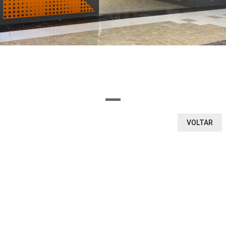
OU SELECIONE AQUI O SEGMENTO DA LOJA
Ou encontre a loja pela letra inicial
A
B
C
D
E
F
G
H
I
J
K
L
M
N
O
P
Q
R
S
T
U
V
W
X
Y
Z
0-9
VOLTAR
VEJA O QUE ENCONTRAMOS
1
0
0
LOJAS
CINEMA
VITRINE