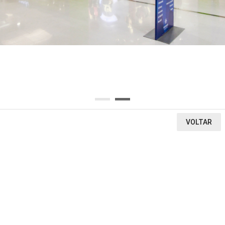
OU SELECIONE AQUI O SEGMENTO DA LOJA
Ou encontre a loja pela letra inicial
A
B
C
D
E
F
G
H
I
J
K
L
M
N
O
P
Q
R
S
T
U
V
W
X
Y
Z
0-9
VOLTAR
VEJA O QUE ENCONTRAMOS
1
0
0
LOJAS
CINEMA
VITRINE