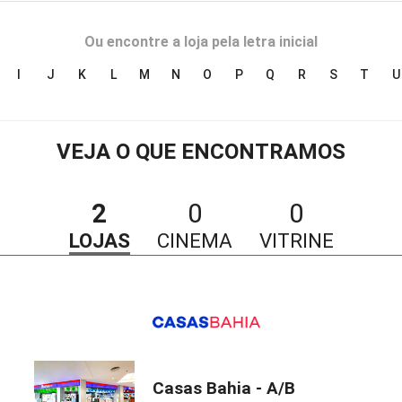
Ou encontre a loja pela letra inicial
I
J
K
L
M
N
O
P
Q
R
S
T
U
VEJA O QUE ENCONTRAMOS
2
0
0
LOJAS
CINEMA
VITRINE
Casas Bahia - A/B