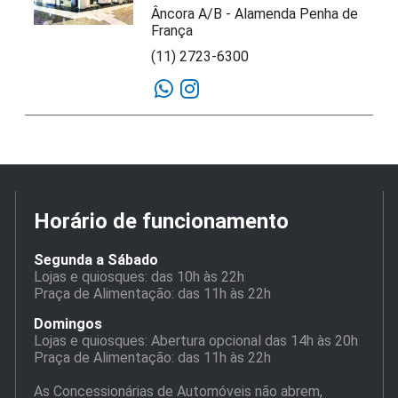
Âncora A/B - Alamenda Penha de
França
(11) 2723-6300
Horário de funcionamento
Segunda a Sábado
Lojas e quiosques: das 10h às 22h
Praça de Alimentação: das 11h às 22h
Domingos
Lojas e quiosques: Abertura opcional das 14h às 20h
Praça de Alimentação: das 11h às 22h
As Concessionárias de Automóveis não abrem,