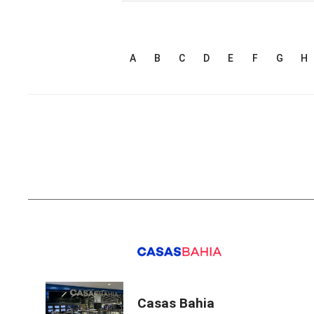
A
B
C
D
E
F
G
H
Casas Bahia