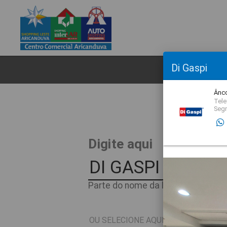
Di Gaspi
CL
Ânco
Tele
Seg
O
Digite aqui
Parte do nome da loja ou nome do 
OU SELECIONE AQUI O SEGMENTO D