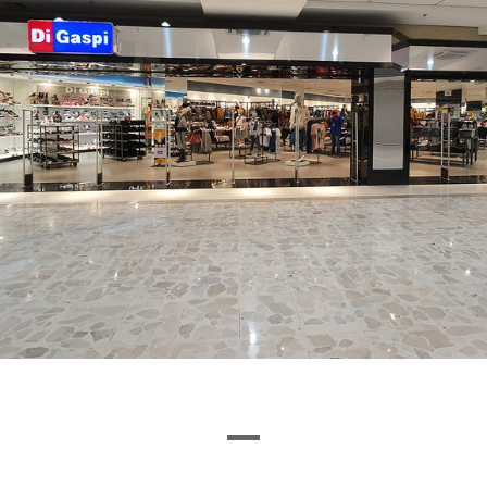
Ou encontre a loja pela letra inicial
I
J
K
L
M
N
O
P
Q
R
S
T
U
VEJA O QUE ENCONTRAMOS
1
0
0
LOJAS
CINEMA
VITRINE