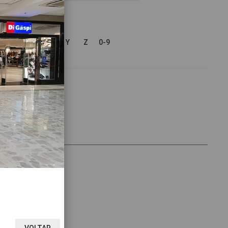
V
W
X
Y
Z
0-9
VOLTAR