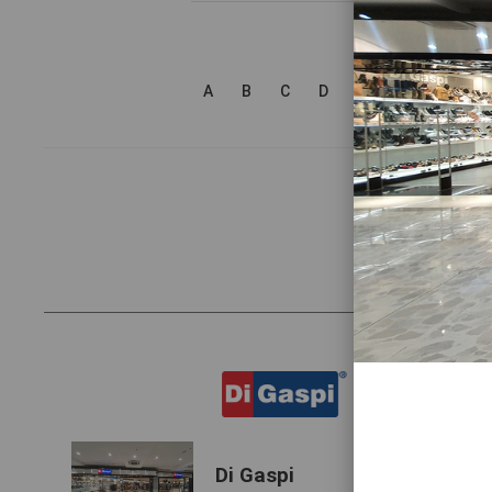
A
B
C
D
E
F
G
H
Di Gaspi