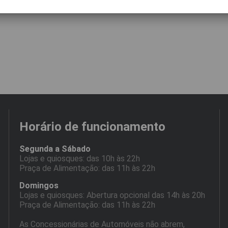
Horário de funcionamento
Segunda a Sábado
Lojas e quiosques: das 10h às 22h
Praça de Alimentação: das 11h às 22h
Domingos
Lojas e quiosques: Abertura opcional das 14h às 20h
Praça de Alimentação: das 11h às 22h
As Concessionárias de Automóveis não abrem,