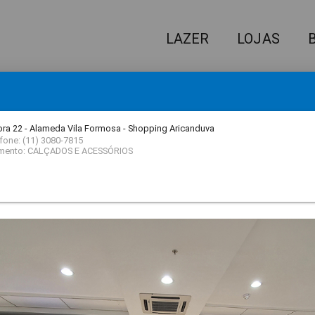
LAZER
LOJAS
IQUE AQUI
E RECEBA NOSSA NEWSLETTER!
ra 22 - Alameda Vila Formosa - Shopping Aricanduva
fone: (11) 3080-7815
mento: CALÇADOS E ACESSÓRIOS
 QUE VOCÊ ESTÁ PROCURAND
filme
A LOJA