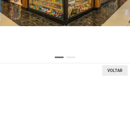
OU SELECIONE AQUI O SEGMENTO DA LOJA
Ou encontre a loja pela letra inicial
A
B
C
D
E
F
G
H
I
J
K
L
M
N
O
P
Q
R
S
T
U
V
W
X
Y
Z
0-9
VOLTAR
VEJA O QUE ENCONTRAMOS
1
0
4
LOJAS
CINEMA
VITRINE