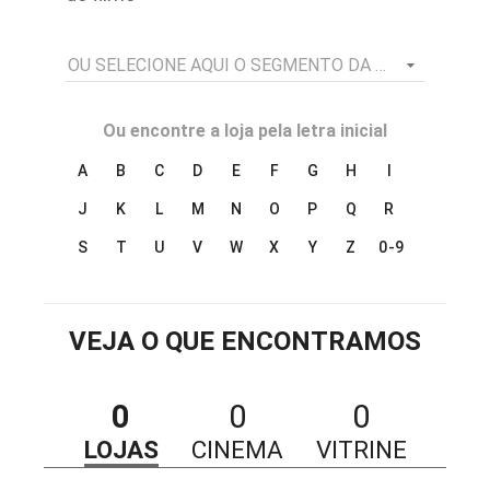
OU SELECIONE AQUI O SEGMENTO DA LOJA
Ou encontre a loja pela letra inicial
A
B
C
D
E
F
G
H
I
J
K
L
M
N
O
P
Q
R
S
T
U
V
W
X
Y
Z
0-9
VEJA O QUE ENCONTRAMOS
0
0
0
LOJAS
CINEMA
VITRINE