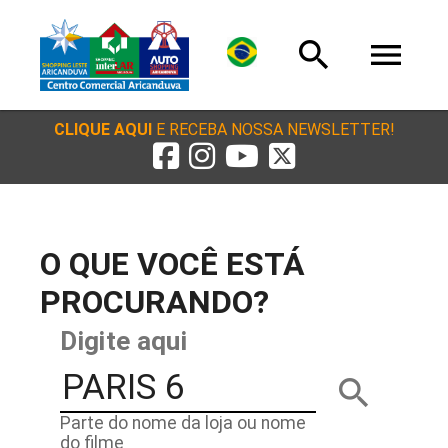
search
menu
CLIQUE AQUI
E RECEBA NOSSA NEWSLETTER!
O QUE VOCÊ ESTÁ
PROCURANDO?
Digite aqui
search
Parte do nome da loja ou nome
do filme