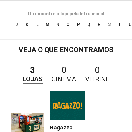
Ou encontre a loja pela letra inicial
I
J
K
L
M
N
O
P
Q
R
S
T
U
VEJA O QUE ENCONTRAMOS
3
0
0
LOJAS
CINEMA
VITRINE
Ragazzo