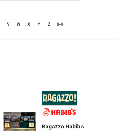
V
W
X
Y
Z
0-9
Ragazzo Habib's