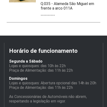
Q.035 - Alameda São Miguel em
frente a arco 011A
----------
Horário de funcionamento
Segunda a Sábado
Lojas e quiosques: das 10h às 22h
Praça de Alimentação: das 11h às 22h
Domingos
Lojas e quiosques: Abertura opcional das 14h às 20h
Praça de Alimentação: das 11h às 22h
As Concessionárias de Automóveis não abrem,
respeitando a legislação em vigor.