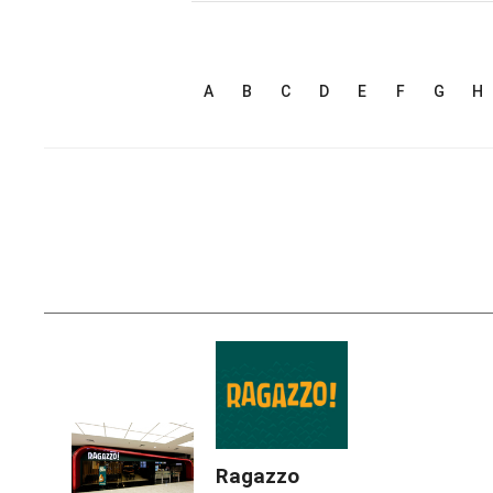
A
B
C
D
E
F
G
H
Ragazzo