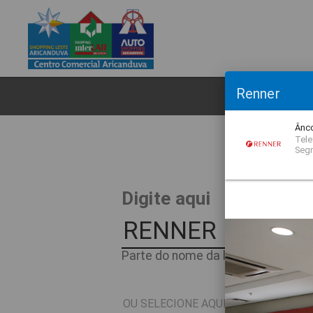
Renner
CL
Ânco
Tele
Seg
O
Digite aqui
Parte do nome da loja ou nome do 
OU SELECIONE AQUI O SEGMENTO D