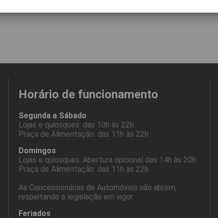
Horário de funcionamento
Segunda a Sábado
Lojas e quiosques: das 10h às 22h
Praça de Alimentação: das 11h às 22h
Domingos
Lojas e quiosques: Abertura opcional das 14h às 20h
Praça de Alimentação: das 11h às 22h
As Concessionárias de Automóveis não abrem,
respeitando a legislação em vigor.
Feriados