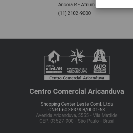
Âncora R - Atrium Itaquera
(11) 2102-9000
Centro Comercial Aricanduva
Shopping Center Leste Coml. Ltda
CNPJ: 60.383.908/0001-53
Avenida Aricanduva, 5555 - Vila Matilde
CEP: 03527-900 - São Paulo - Brasil