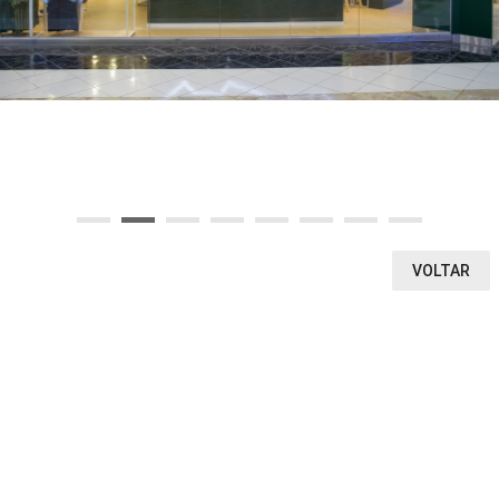
OU SELECIONE AQUI O SEGMENTO DA LOJA
Ou encontre a loja pela letra inicial
A
B
C
D
E
F
G
H
I
J
K
L
M
N
O
P
Q
R
S
T
U
V
W
X
Y
Z
0-9
VOLTAR
VEJA O QUE ENCONTRAMOS
1
0
0
LOJAS
CINEMA
VITRINE