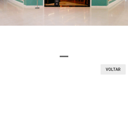
OU SELECIONE AQUI O SEGMENTO DA LOJA
Ou encontre a loja pela letra inicial
A
B
C
D
E
F
G
H
I
J
K
L
M
N
O
P
Q
R
S
T
U
V
W
X
Y
Z
0-9
VOLTAR
VEJA O QUE ENCONTRAMOS
1
0
0
LOJAS
CINEMA
VITRINE