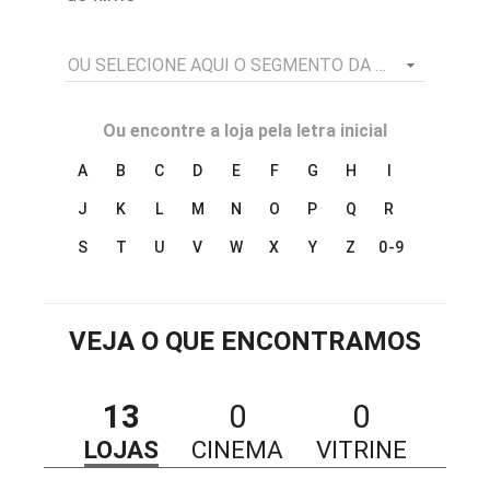
OU SELECIONE AQUI O SEGMENTO DA LOJA
Ou encontre a loja pela letra inicial
A
B
C
D
E
F
G
H
I
J
K
L
M
N
O
P
Q
R
S
T
U
V
W
X
Y
Z
0-9
VEJA O QUE ENCONTRAMOS
13
0
0
LOJAS
CINEMA
VITRINE