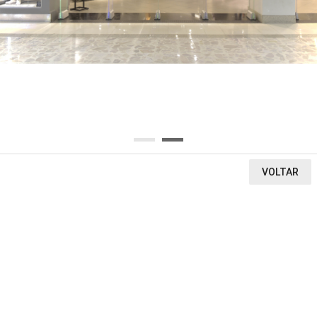
OU SELECIONE AQUI O SEGMENTO DA LOJA
Ou encontre a loja pela letra inicial
A
B
C
D
E
F
G
H
I
J
K
L
M
N
O
P
Q
R
S
T
U
V
W
X
Y
Z
0-9
VOLTAR
VEJA O QUE ENCONTRAMOS
1
0
0
LOJAS
CINEMA
VITRINE