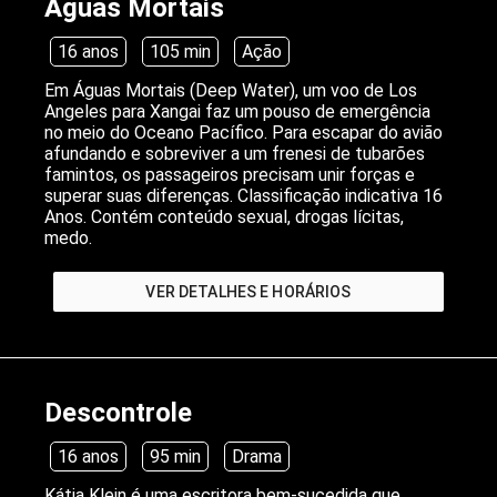
Águas Mortais
16 anos
105 min
Ação
Em Águas Mortais (Deep Water), um voo de Los
Angeles para Xangai faz um pouso de emergência
no meio do Oceano Pacífico. Para escapar do avião
afundando e sobreviver a um frenesi de tubarões
famintos, os passageiros precisam unir forças e
superar suas diferenças. Classificação indicativa 16
Anos. Contém conteúdo sexual, drogas lícitas,
medo.
VER DETALHES E HORÁRIOS
Descontrole
16 anos
95 min
Drama
Kátia Klein é uma escritora bem-sucedida que