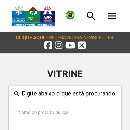
search
menu
CLIQUE AQUI
E RECEBA NOSSA NEWSLETTER!
VITRINE
Digite abaixo o que está procurando
search
Nome do produto ou loja